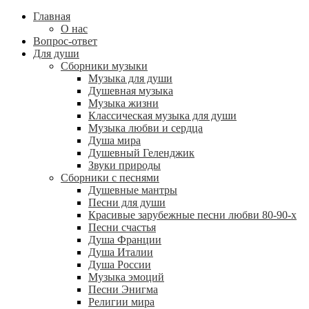
Главная
О нас
Вопрос-ответ
Для души
Сборники музыки
Музыка для души
Душевная музыка
Музыка жизни
Классическая музыка для души
Музыка любви и сердца
Душа мира
Душевный Геленджик
Звуки природы
Сборники с песнями
Душевные мантры
Песни для души
Красивые зарубежные песни любви 80-90-х
Песни счастья
Душа Франции
Душа Италии
Душа России
Музыка эмоций
Песни Энигма
Религии мира