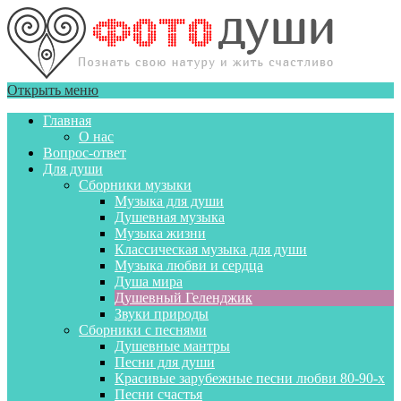
Открыть меню
Главная
О нас
Вопрос-ответ
Для души
Сборники музыки
Музыка для души
Душевная музыка
Музыка жизни
Классическая музыка для души
Музыка любви и сердца
Душа мира
Душевный Геленджик
Звуки природы
Сборники с песнями
Душевные мантры
Песни для души
Красивые зарубежные песни любви 80-90-х
Песни счастья