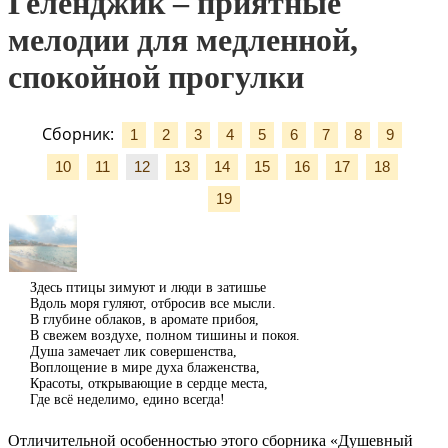
Геленджик – приятные
мелодии для медленной,
спокойной прогулки
Сборник:
1
2
3
4
5
6
7
8
9
10
11
12
13
14
15
16
17
18
19
Здесь птицы зимуют и люди в затишье
Вдоль моря гуляют, отбросив все мысли.
В глубине облаков, в аромате прибоя,
В свежем воздухе, полном тишины и покоя.
Душа замечает лик совершенства,
Воплощение в мире духа блаженства,
Красоты, открывающие в сердце места,
Где всё неделимо, едино всегда!
Отличительной особенностью этого сборника «Душевный