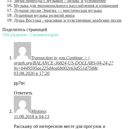
Звуки природы с музыкой – релакс и успокоение
Музыка для эмоционального расслабления и очищения
Лучшие песни Энигма — мистическая музыка
Душевная музыка религий мира
Душа Востока - красивые и чувственные арабские песни
Поделитесь страницей
Обсуждение: 2 комментария
Transaction to you.Continue >>
graph.org/BALANCE-36824-US-DOLLARS-04-24-2?
hs=b449595ae225d4ea6b002e63d551d758&
:
03.08.2026 в 17:20
pp7trc
Ответить
Mixkino
:
11.08.2018 в 04:13
Расскажу об интересном месте для прогулок и