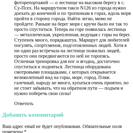
фоторепортажей — о лестнице на высоком берегу в с.
Су-Псех. На маршрутном такси N126 из города нужно
доехать до конечной и по тропинкам в горах, вдоль моря
пройти в сторону города. Найти легко, мимо не
пройдете. Раньше на берег моря с кручи было ни так то
просто спуститься. Теперь на горе появилась лестница
— металлическая, укрепленная, ведущая с горы на берег.
Ступенек много, порядкаштук. Маршрут для любителей
погулять, спортсменов, подготовленных людей. Хотя я
ни один раз встречала на лестнице пожилых людей,
просто они передвигаются по ней не торопясь.
Отличная тренировка для ног и ягодиц, достаточно
спуститься и подняться. Лестница оборудована
смотровыми площадками, с которых открывается
великолепный вид на горы, море, город. Пляж
галечный, народу не много, купаться очень приятно, но
не стоит забывать, что на обратном пути — подъем и
нужно поберечь свои силы!
Ответить
Добавить комментарий
Ваш адрес email не будет опубликован.
Обязательные поля
помечены
*