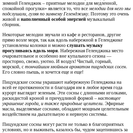
зимний Геленджик – приятные мелодии для медленной,
спокойной прогулки» является то, что все
мелодии для него мы
подслушали, гуляя по зимнему Геленджику
. Поэтому это очень
живой и
наполненный особой энергией
музыкальный
сборник.
Некоторые мелодии звучали из кафе и ресторанов, другие
прямо возле моря, так как вдоль набережной в Геленджике
установлены колонки и можно
слушать музыку
прогуливаясь вдоль моря
. Набережная Геленджика место
очаровательное и особенно вне купального сезона —
просторно, свежо, уютно. И воздух! Чистый, горный,
морской, с
тончайшим хвойным ароматом пицундских сосен
.
Его словно пьешь, и хочется еще и еще!
Пицундские сосны украшают набережную Геленджика на
всей ее протяженности и благодаря им в любое время года
курорт выглядит зеленым. Эти сосны с длинными иголками,
раскидистой кроной и причудливой формой –
настоящее
украшение города, и также природные целители
. Эфирные
масла, выделяемые соснами, обладают мощным целительным
воздействием на дыхательную и нервную системы.
Пицундские сосны могут расти не только в благоприятных
условиях, но и выживать, казалось бы, чудом зацепившись за