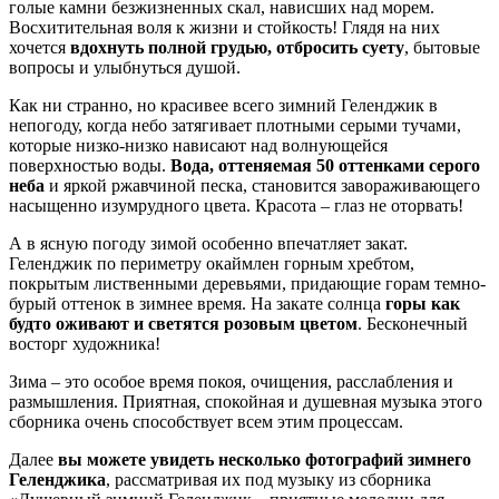
голые камни безжизненных скал, нависших над морем.
Восхитительная воля к жизни и стойкость! Глядя на них
хочется
вдохнуть полной грудью, отбросить суету
, бытовые
вопросы и улыбнуться душой.
Как ни странно, но красивее всего зимний Геленджик в
непогоду, когда небо затягивает плотными серыми тучами,
которые низко-низко нависают над волнующейся
поверхностью воды.
Вода, оттеняемая 50 оттенками серого
неба
и яркой ржавчиной песка, становится завораживающего
насыщенно изумрудного цвета. Красота – глаз не оторвать!
А в ясную погоду зимой особенно впечатляет закат.
Геленджик по периметру окаймлен горным хребтом,
покрытым лиственными деревьями, придающие горам темно-
бурый оттенок в зимнее время. На закате солнца
горы как
будто оживают и светятся розовым цветом
. Бесконечный
восторг художника!
Зима – это особое время покоя, очищения, расслабления и
размышления. Приятная, спокойная и душевная музыка этого
сборника очень способствует всем этим процессам.
Далее
вы можете увидеть несколько фотографий зимнего
Геленджика
, рассматривая их под музыку из сборника