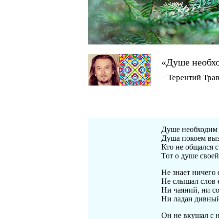
«Душе необх
– Терентий Тра
Душе необходим 
Душа покоем выз
Кто не общался 
Тот о душе своей
Не знает ничего 
Не слышал слов 
Ни чаяний, ни с
Ни ладан дивный
Он не вкушал с 