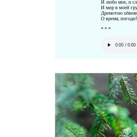
И любо мне, и сл
И мир в моей гр
Дремотою обвея
О время, погоди
* * *