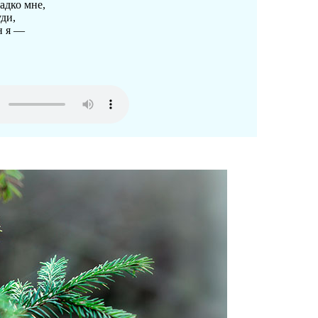
адко мне,
уди,
н я —
!