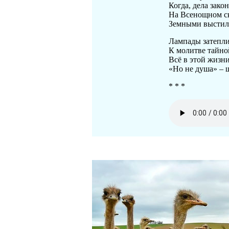
Когда, дела закон
На Всенощном ск
Земными выстила
Лампады затепли
К молитве тайн
Всё в этой жизн
«Но не душа» –
* * *