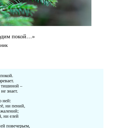
одим покой…»
вник
покой.
ревает.
с тишиной –
 не знает.
о ней:
её, ни пений,
ожалений;
, ни елей
ней повечерьем,