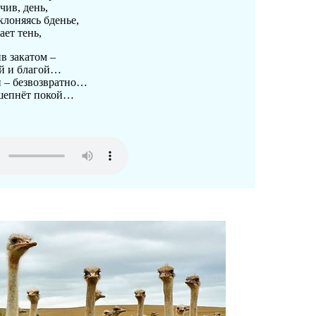
чив, день,
лоняясь бденье,
ет тень,
в закатом –
ой и благой…
и – безвозвратно…
 шепнёт покой…