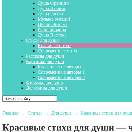
Душа Франции
Душа Италии
Душа России
Музыка эмоций
Песни Энигма
Религии мира
Душа Востока
Стихи для души
Красивые стихи
Современные стихи
Рассказы для души
Картины для души
Классические авторы
Современные авторы 1
Современные авторы 2
Фильмы для души
Дельфины для души
Главная
→
Статьи
→
Для души
→
Красивые стихи для душ
Красивые стихи для души — ч