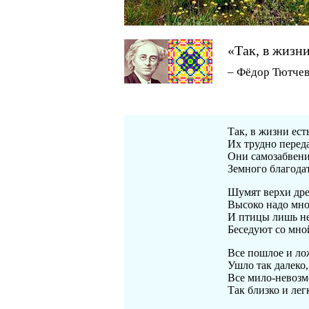
«Так, в жизн
– Фёдор Тютче
Так, в жизни ес
Их трудно переда
Они самозабвен
Земного благодат
Шумят верхи др
Высоко надо мно
И птицы лишь н
Беседуют со мно
Все пошлое и л
Ушло так далеко,
Все мило-невоз
Так близко и лег