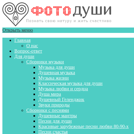
Открыть меню
Главная
О нас
Вопрос-ответ
Для души
Сборники музыки
Музыка для души
Душевная музыка
Музыка жизни
Классическая музыка для души
Музыка любви и сердца
Душа мира
Душевный Геленджик
Звуки природы
Сборники с песнями
Душевные мантры
Песни для души
Красивые зарубежные песни любви 80-90-х
Песни счастья