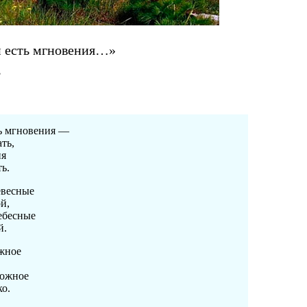
и есть мгновения…»
в
ть мгновения —
ть,
ия
ь.
евесные
й,
ебесные
й.
ожное
можное
ко.