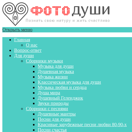
Открыть меню
Главная
О нас
Вопрос-ответ
Для души
Сборники музыки
Музыка для души
Душевная музыка
Музыка жизни
Классическая музыка для души
Музыка любви и сердца
Душа мира
Душевный Геленджик
Звуки природы
Сборники с песнями
Душевные мантры
Песни для души
Красивые зарубежные песни любви 80-90-х
Песни счастья