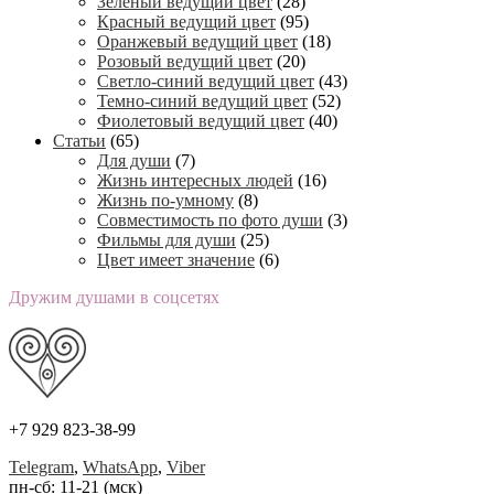
Зеленый ведущий цвет
(28)
Красный ведущий цвет
(95)
Оранжевый ведущий цвет
(18)
Розовый ведущий цвет
(20)
Светло-синий ведущий цвет
(43)
Темно-синий ведущий цвет
(52)
Фиолетовый ведущий цвет
(40)
Статьи
(65)
Для души
(7)
Жизнь интересных людей
(16)
Жизнь по-умному
(8)
Совместимость по фото души
(3)
Фильмы для души
(25)
Цвет имеет значение
(6)
Дружим душами в соцсетях
+7 929 823-38-99
Telegram
,
WhatsApp
,
Viber
пн-сб: 11-21 (мск)