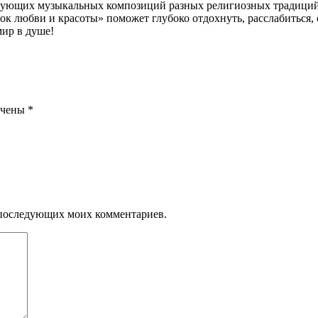
чарующих музыкальных композиций разных религиозных традици
 любви и красоты» поможет глубоко отдохнуть, расслабиться, 
мир в душе!
ечены
*
ля последующих моих комментариев.