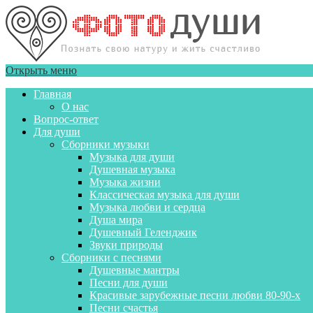
Открыть меню
Главная
О нас
Вопрос-ответ
Для души
Сборники музыки
Музыка для души
Душевная музыка
Музыка жизни
Классическая музыка для души
Музыка любви и сердца
Душа мира
Душевный Геленджик
Звуки природы
Сборники с песнями
Душевные мантры
Песни для души
Красивые зарубежные песни любви 80-90-х
Песни счастья