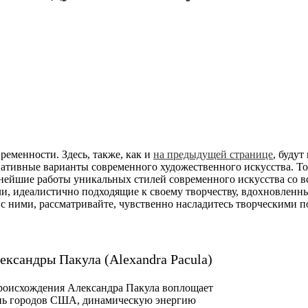
еменности. Здесь, также, как и
на предыдущей странице
, будут
рнативные варианты современного художественного искусства. То
еснейшие работы уникальных стилей современного искусства со в
и, идеалистично подходящие к своему творчеству, вдохновленн
с ними, рассматривайте, чувственно насладитесь творческими 
ександры Пакула (Alexandra Pacula)
роисхождения Александра Пакула воплощает
знь городов США, динамическую энергию