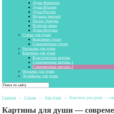
Душа Франции
Душа Италии
Душа России
Музыка эмоций
Песни Энигма
Религии мира
Душа Востока
Стихи для души
Красивые стихи
Современные стихи
Рассказы для души
Картины для души
Классические авторы
Современные авторы 1
Современные авторы 2
Фильмы для души
Дельфины для души
Главная
→
Статьи
→
Для души
→
Картины для души — сов
Картины для души — современ