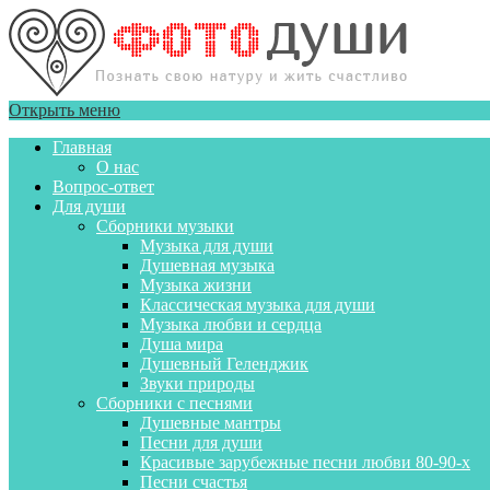
Открыть меню
Главная
О нас
Вопрос-ответ
Для души
Сборники музыки
Музыка для души
Душевная музыка
Музыка жизни
Классическая музыка для души
Музыка любви и сердца
Душа мира
Душевный Геленджик
Звуки природы
Сборники с песнями
Душевные мантры
Песни для души
Красивые зарубежные песни любви 80-90-х
Песни счастья