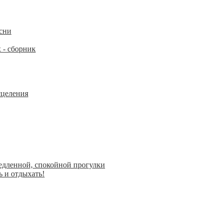
сни
 - cборник
сцеления
едленной, спокойной прогулки
 и отдыхать!