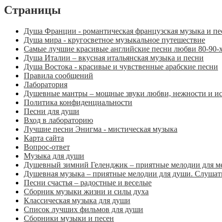
Страницы
Душа Франции - романтическая французская музыка и пе
Душа мира - кругосветное музыкальное путешествие
Самые лучшие красивые английские песни любви 80-90-х
Душа Италии – вкусная итальянская музыка и песни
Душа Востока - красивые и чувственные арабские песни
Правила сообщений
Лаборатория
Душевные мантры – мощные звуки любви, нежности и и
Политика конфиденциальности
Песни для души
Вход в лабораторию
Лучшие песни Энигма - мистическая музыка
Карта сайта
Вопрос-ответ
Музыка для души
Душевный зимний Геленджик – приятные мелодии для м
Душевная музыка – приятные мелодии для души. Слушать
Песни счастья – радостные и веселые
Сборник музыки жизни и силы духа
Классическая музыка для души
Список лучших фильмов для души
Сборники музыки и песен