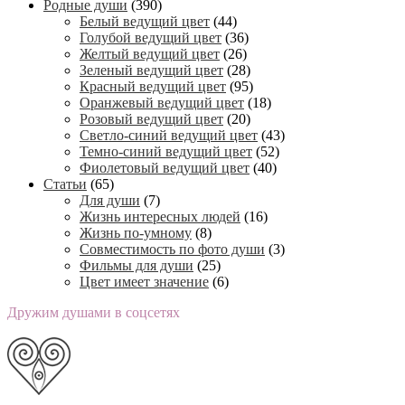
Родные души
(390)
Белый ведущий цвет
(44)
Голубой ведущий цвет
(36)
Желтый ведущий цвет
(26)
Зеленый ведущий цвет
(28)
Красный ведущий цвет
(95)
Оранжевый ведущий цвет
(18)
Розовый ведущий цвет
(20)
Светло-синий ведущий цвет
(43)
Темно-синий ведущий цвет
(52)
Фиолетовый ведущий цвет
(40)
Статьи
(65)
Для души
(7)
Жизнь интересных людей
(16)
Жизнь по-умному
(8)
Совместимость по фото души
(3)
Фильмы для души
(25)
Цвет имеет значение
(6)
Дружим душами в соцсетях