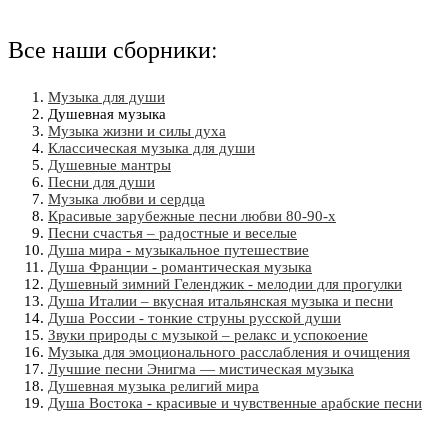
Все наши сборники:
Музыка для души
Душевная музыка
Музыка жизни и силы духа
Классическая музыка для души
Душевные мантры
Песни для души
Музыка любви и сердца
Красивые зарубежные песни любви 80-90-х
Песни счастья – радостные и веселые
Душа мира - музыкальное путешествие
Душа Франции - романтическая музыка
Душевный зимний Геленджик - мелодии для прогулки
Душа Италии – вкусная итальянская музыка и песни
Душа России - тонкие струны русской души
Звуки природы с музыкой – релакс и успокоение
Музыка для эмоционального расслабления и очищения
Лучшие песни Энигма — мистическая музыка
Душевная музыка религий мира
Душа Востока - красивые и чувственные арабские песни