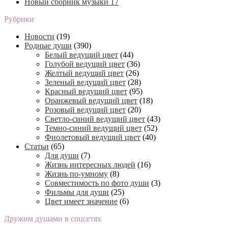
Новый сборник музыки 17
Рубрики
Новости
(19)
Родные души
(390)
Белый ведущий цвет
(44)
Голубой ведущий цвет
(36)
Желтый ведущий цвет
(26)
Зеленый ведущий цвет
(28)
Красный ведущий цвет
(95)
Оранжевый ведущий цвет
(18)
Розовый ведущий цвет
(20)
Светло-синий ведущий цвет
(43)
Темно-синий ведущий цвет
(52)
Фиолетовый ведущий цвет
(40)
Статьи
(65)
Для души
(7)
Жизнь интересных людей
(16)
Жизнь по-умному
(8)
Совместимость по фото души
(3)
Фильмы для души
(25)
Цвет имеет значение
(6)
Дружим душами в соцсетях