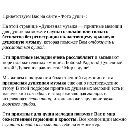
Приветствуем Вас на сайте «Фото души»!
На этой странице «Душевная музыка — приятные мелодии
для души» вы можете
слушать онлайн или скачать
бесплатно без регистрации по-настоящему красивую
душевную музыку
, которая поможет Вам
отдохнуть и
расслабиться душой
.
Эти
приятные мелодии очень расслабляют
и вызывают
море положительных эмоций. Любовь! Радость! Душевный
покой! Душевное равновесие! Мир в душе!
Мы живем в окружении божественной гармонии и
эта
прекрасная душевная музыка
еще одно подтверждение
этому. В этой подборке приятных душевных мелодий есть и
магический
саксофон
, и завораживающая
гитара
, и
исцеляющее
пение птиц
, и конечно же чарующие
звуки
морского прибоя
.
Эти
приятные для души мелодии погрузят Вас в мир
божественной гармонии и красоты
. Все композиции можно
слушать онлайн или скачать
себе на компьютер.