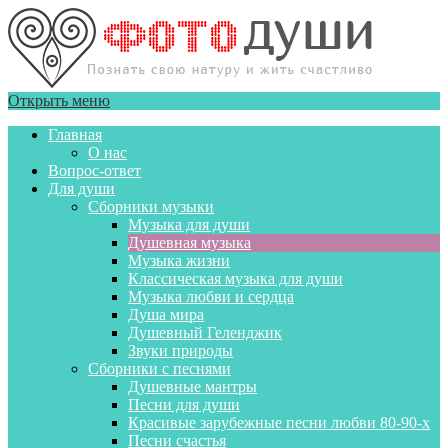
Открыть меню
Главная
О нас
Вопрос-ответ
Для души
Сборники музыки
Музыка для души
Душевная музыка
Музыка жизни
Классическая музыка для души
Музыка любви и сердца
Душа мира
Душевный Геленджик
Звуки природы
Сборники с песнями
Душевные мантры
Песни для души
Красивые зарубежные песни любви 80-90-х
Песни счастья