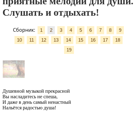
приятные мелодии для души.
Слушать и отдыхать!
Сборник:
1
2
3
4
5
6
7
8
9
10
11
12
13
14
15
16
17
18
19
Душевной музыкой прекрасной
Вы насладитесь не спеша,
И даже в день самый ненастный
Нальётся радостью душа!