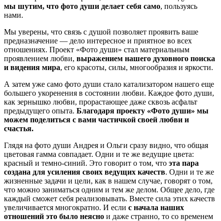
мы шутим, что фото души делает себя само
, пользуясь
нами.
Мы уверены, что связь с душой позволяет проявить ваше
предназначение — дело интересное и приятное во всех
отношениях. Проект «Фото души» стал материальным
проявлением любви,
выражением нашего духовного поиска
и видения мира
, его красоты, силы, многообразия и яркости.
А затем уже само фото души стало катализатором нашего еще
большего укоренения в состоянии любви. Каждое фото души,
как зернышко любви, прорастающее даже сквозь асфальт
предыдущего опыта.
Благодаря проекту «Фото души» мы
можем поделиться с вами частичкой своей любви и
счастья.
Глядя на фото души Андрея и Ольги сразу видно, что общая
цветовая гамма совпадает. Одни и те же ведущие цвета:
красный и темно-синий. Это говорит о том, что
эта пара
создана для усиления своих ведущих качеств
. Одни и те же
жизненные задачи и цели, как в нашем случае, говорят о том,
что можно заниматься одним и тем же делом. Общее дело, где
каждый сможет себя реализовывать. Вместе сила этих качеств
увеличивается многократно. И если
с начала наших
отношений это было неясно
и даже странно, то со временем