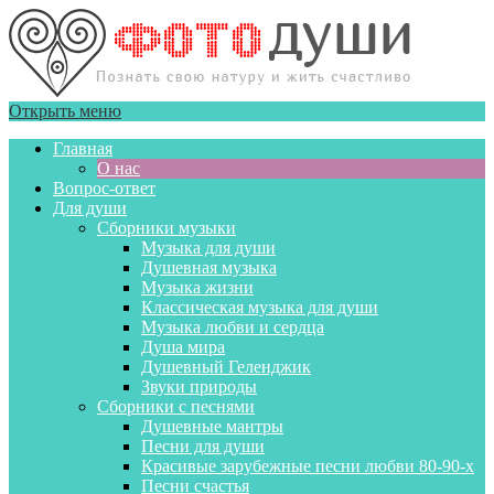
Открыть меню
Главная
О нас
Вопрос-ответ
Для души
Сборники музыки
Музыка для души
Душевная музыка
Музыка жизни
Классическая музыка для души
Музыка любви и сердца
Душа мира
Душевный Геленджик
Звуки природы
Сборники с песнями
Душевные мантры
Песни для души
Красивые зарубежные песни любви 80-90-х
Песни счастья