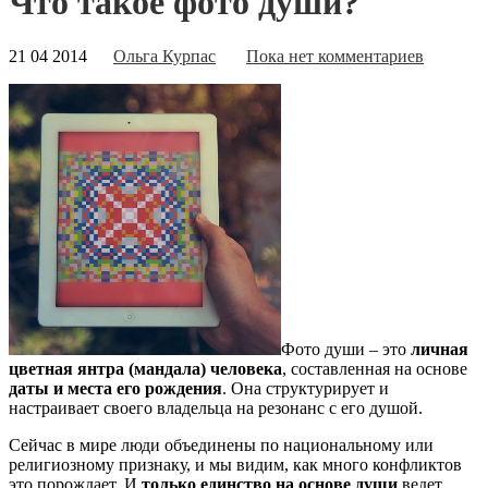
Что такое фото души?
21 04 2014
Ольга Курпас
Пока нет комментариев
Фото души – это
личная
цветная янтра (мандала) человека
, составленная на основе
даты и места его рождения
. Она структурирует и
настраивает своего владельца на резонанс с его душой.
Сейчас в мире люди объединены по национальному или
религиозному признаку, и мы видим, как много конфликтов
это порождает. И
только единство на основе души
ведет