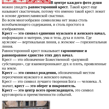
В центре каждого фото души
можно увидеть
равносторонний крест
. Такой крест еще
называют свастичным, потому что именно такой крест лежит
в основе древнеславянской свастики.
Во всем многообразии символизма нет знака столь
всеобъемлющего содержания, и столь простого в
изображении.
Крест — это символ единения мужского и женского начал,
информации и материи, ума и тела, духа и плоти. Где
мужское
— вертикальная линия, а
женское
— горизонтальная
линия.
Равносторонний крест показывает
гармоничное и
равноправное единство этих двух начал.
Крест — это обозначение Божественной «разумной
субстанции», где взаимопроникают дух и плоть, проявленные
на земле.
Крест — это символ рождения,
обозначенный местом
пересечения мужского и женского начала.
Крест — это символ лучшего творения Бога — человека. А
значит,
крест — это оберег и покровитель.
Крест — это центр всего происходящего,
это символ
круговорота и преемственности событий.