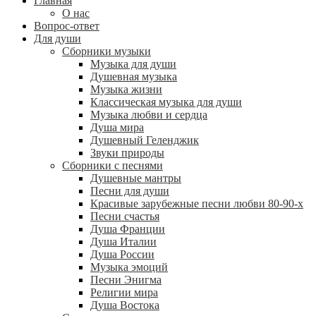
Главная
О нас
Вопрос-ответ
Для души
Сборники музыки
Музыка для души
Душевная музыка
Музыка жизни
Классическая музыка для души
Музыка любви и сердца
Душа мира
Душевный Геленджик
Звуки природы
Сборники с песнями
Душевные мантры
Песни для души
Красивые зарубежные песни любви 80-90-х
Песни счастья
Душа Франции
Душа Италии
Душа России
Музыка эмоций
Песни Энигма
Религии мира
Душа Востока