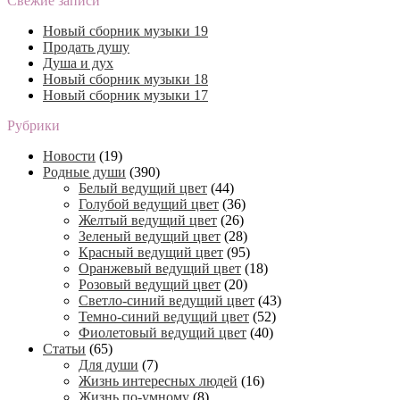
Свежие записи
Новый сборник музыки 19
Продать душу
Душа и дух
Новый сборник музыки 18
Новый сборник музыки 17
Рубрики
Новости
(19)
Родные души
(390)
Белый ведущий цвет
(44)
Голубой ведущий цвет
(36)
Желтый ведущий цвет
(26)
Зеленый ведущий цвет
(28)
Красный ведущий цвет
(95)
Оранжевый ведущий цвет
(18)
Розовый ведущий цвет
(20)
Светло-синий ведущий цвет
(43)
Темно-синий ведущий цвет
(52)
Фиолетовый ведущий цвет
(40)
Статьи
(65)
Для души
(7)
Жизнь интересных людей
(16)
Жизнь по-умному
(8)