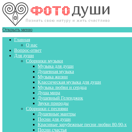
Открыть меню
Главная
О нас
Вопрос-ответ
Для души
Сборники музыки
Музыка для души
Душевная музыка
Музыка жизни
Классическая музыка для души
Музыка любви и сердца
Душа мира
Душевный Геленджик
Звуки природы
Сборники с песнями
Душевные мантры
Песни для души
Красивые зарубежные песни любви 80-90-х
Песни счастья