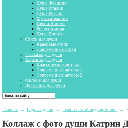
Душа Франции
Душа Италии
Душа России
Музыка эмоций
Песни Энигма
Религии мира
Душа Востока
Стихи для души
Красивые стихи
Современные стихи
Рассказы для души
Картины для души
Классические авторы
Современные авторы 1
Современные авторы 2
Фильмы для души
Дельфины для души
Главная
→
Родные души
→
Темно-синий ведущий цвет
→
Коллаж с фото души Катрин 