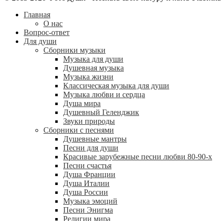
Главная
О нас
Вопрос-ответ
Для души
Сборники музыки
Музыка для души
Душевная музыка
Музыка жизни
Классическая музыка для души
Музыка любви и сердца
Душа мира
Душевный Геленджик
Звуки природы
Сборники с песнями
Душевные мантры
Песни для души
Красивые зарубежные песни любви 80-90-х
Песни счастья
Душа Франции
Душа Италии
Душа России
Музыка эмоций
Песни Энигма
Религии мира