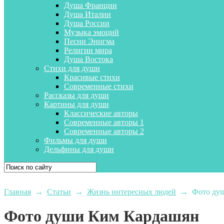
Душа Франции
Душа Италии
Душа России
Музыка эмоций
Песни Энигма
Религии мира
Душа Востока
Стихи для души
Красивые стихи
Современные стихи
Рассказы для души
Картины для души
Классические авторы
Современные авторы 1
Современные авторы 2
Фильмы для души
Дельфины для души
Главная
→
Статьи
→
Жизнь интересных людей
→
Фото ду
Фото души Ким Кардашян