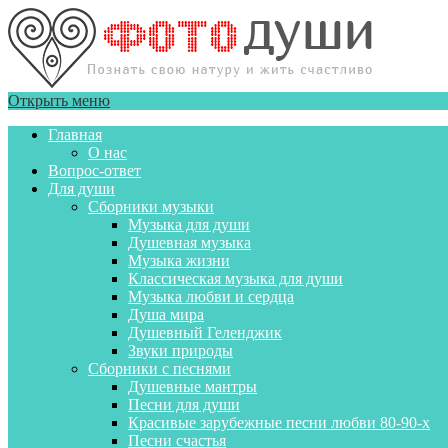
Открыть меню
Главная
О нас
Вопрос-ответ
Для души
Сборники музыки
Музыка для души
Душевная музыка
Музыка жизни
Классическая музыка для души
Музыка любви и сердца
Душа мира
Душевный Геленджик
Звуки природы
Сборники с песнями
Душевные мантры
Песни для души
Красивые зарубежные песни любви 80-90-х
Песни счастья