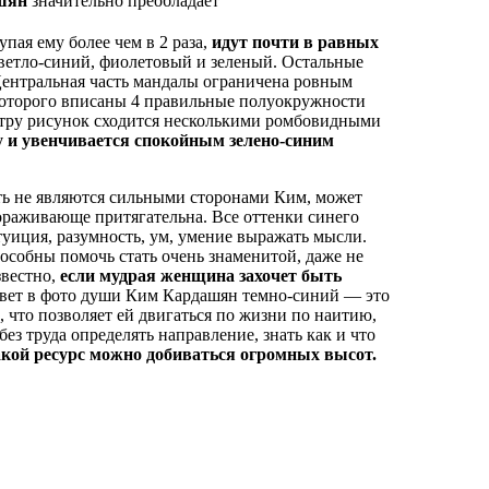
шян
значительно преобладает
тупая ему более чем в 2 раза,
идут почти в равных
светло-синий, фиолетовый и зеленый. Остальные
Центральная часть мандалы ограничена ровным
которого вписаны 4 правильные полуокружности
нтру рисунок сходится несколькими ромбовидными
 и увенчивается спокойным зелено-синим
сть не являются сильными сторонами Ким, может
вораживающе притягательна. Все оттенки синего
уиция, разумность, ум, умение выражать мысли.
особны помочь стать очень знаменитой, даже не
звестно,
если мудрая женщина захочет быть
 цвет в фото души Ким Кардашян темно-синий — это
, что позволяет ей двигаться по жизни по наитию,
без труда определять направление, знать как и что
акой ресурс можно добиваться огромных высот.