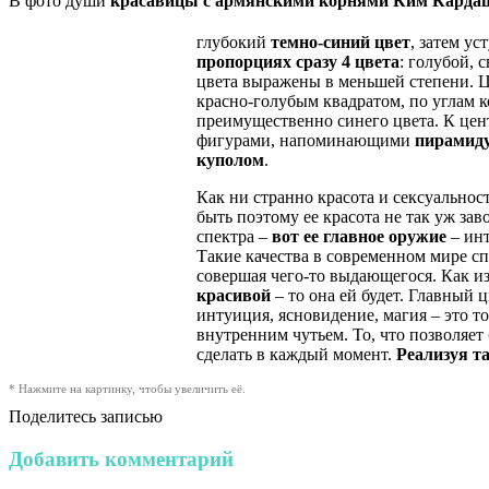
В фото души
красавицы с армянскими корнями Ким Карда
глубокий
темно-синий цвет
, затем ус
пропорциях сразу 4 цвета
: голубой, 
цвета выражены в меньшей степени. 
красно-голубым квадратом, по углам 
преимущественно синего цвета. К це
фигурами, напоминающими
пирамиду
куполом
.
Как ни странно красота и сексуально
быть поэтому ее красота не так уж за
спектра –
вот ее главное оружие
– инт
Такие качества в современном мире сп
совершая чего-то выдающегося. Как и
красивой
– то она ей будет. Главный
интуиция, ясновидение, магия – это то
внутренним чутьем. То, что позволяет 
сделать в каждый момент.
Реализуя т
* Нажмите на картинку, чтобы увеличить её.
Поделитесь записью
Добавить комментарий