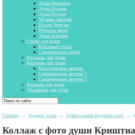
Душа Франции
Душа Италии
Душа России
Музыка эмоций
Песни Энигма
Религии мира
Душа Востока
Стихи для души
Красивые стихи
Современные стихи
Рассказы для души
Картины для души
Классические авторы
Современные авторы 1
Современные авторы 2
Фильмы для души
Дельфины для души
Главная
→
Родные души
→
Темно-синий ведущий цвет
→
Коллаж с фото души Криштиа