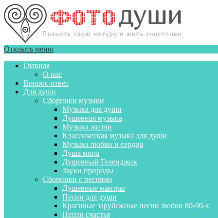
Открыть меню
Главная
О нас
Вопрос-ответ
Для души
Сборники музыки
Музыка для души
Душевная музыка
Музыка жизни
Классическая музыка для души
Музыка любви и сердца
Душа мира
Душевный Геленджик
Звуки природы
Сборники с песнями
Душевные мантры
Песни для души
Красивые зарубежные песни любви 80-90-х
Песни счастья