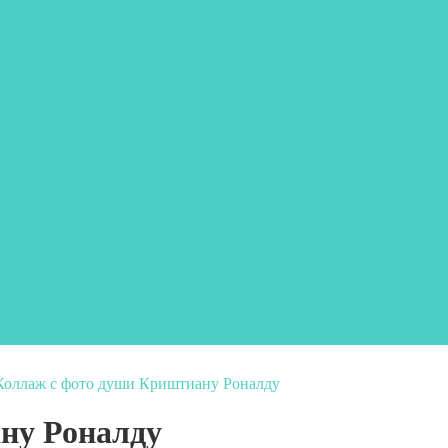
Коллаж с фото души Криштиану Роналду
ну Роналду