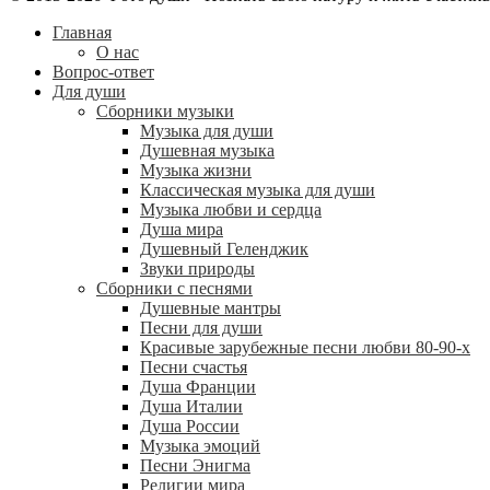
Главная
О нас
Вопрос-ответ
Для души
Сборники музыки
Музыка для души
Душевная музыка
Музыка жизни
Классическая музыка для души
Музыка любви и сердца
Душа мира
Душевный Геленджик
Звуки природы
Сборники с песнями
Душевные мантры
Песни для души
Красивые зарубежные песни любви 80-90-х
Песни счастья
Душа Франции
Душа Италии
Душа России
Музыка эмоций
Песни Энигма
Религии мира