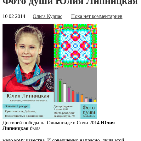
Фото души Юлия Липницкая
10 02 2014
Ольга Курпас
Пока нет комментариев
До своей победы на Олимпиаде в Сочи 2014
Юлия
Липницкая
была
мало кому известна. И совершенно напрасно, душа этой