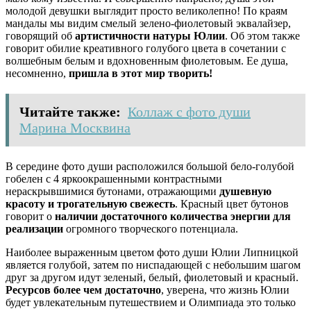
молодой девушки выглядит просто великолепно! По краям
мандалы мы видим смелый зелено-фиолетовый эквалайзер,
говорящий об
артистичности натуры Юлии
. Об этом также
говорит обилие креативного голубого цвета в сочетании с
волшебным белым и вдохновенным фиолетовым. Ее душа,
несомненно,
пришла в этот мир творить!
Читайте также:
Коллаж с фото души
Марина Москвина
В середине фото души расположился большой бело-голубой
гобелен с 4 яркоокрашенными контрастными
нераскрывшимися бутонами, отражающими
душевную
красоту и трогательную свежесть
. Красный цвет бутонов
говорит о
наличии достаточного количества энергии для
реализации
огромного творческого потенциала.
Наиболее выраженным цветом фото души Юлии Липницкой
является голубой, затем по ниспадающей с небольшим шагом
друг за другом идут зеленый, белый, фиолетовый и красный.
Ресурсов более чем достаточно
, уверена, что жизнь Юлии
будет увлекательным путешествием и Олимпиада это только