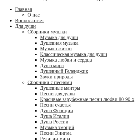
Главная
О нас
Вопрос-ответ
Для души
Сборники музыки
Музыка для души
Душевная музыка
Музыка жизни
Классическая музыка для души
Музыка любви и сердца
Душа мира
Душевный Геленджик
Звуки природы
Сборники с песнями
Душевные мантры
Песни для души
Красивые зарубежные песни любви 80-90-х
Песни счастья
Душа Франции
Душа Италии
Душа России
Музыка эмоций
Песни Энигма
Религии мира