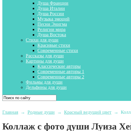
Душа Франции
Душа Италии
Душа России
Музыка эмоций
Песни Энигма
Религии мира
Душа Востока
Стихи для души
Красивые стихи
Современные стихи
Рассказы для души
Картины для души
Классические авторы
Современные авторы 1
Современные авторы 2
Фильмы для души
Дельфины для души
Главная
→
Родные души
→
Красный ведущий цвет
→
Колл
Коллаж с фото души Луиза Хе