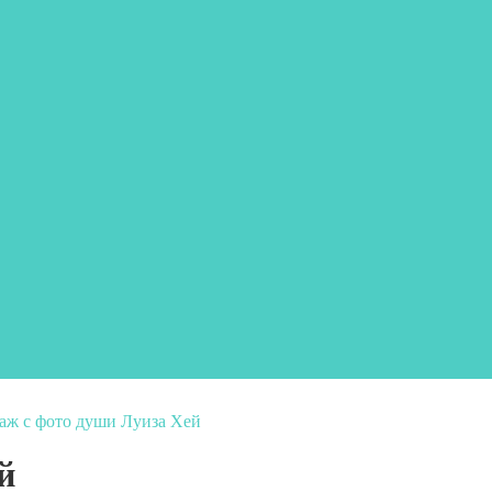
аж с фото души Луиза Хей
й