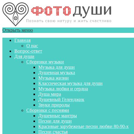
Открыть меню
Главная
О нас
Вопрос-ответ
Для души
Сборники музыки
Музыка для души
Душевная музыка
Музыка жизни
Классическая музыка для души
Музыка любви и сердца
Душа мира
Душевный Геленджик
Звуки природы
Сборники с песнями
Душевные мантры
Песни для души
Красивые зарубежные песни любви 80-90-х
Песни счастья