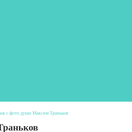
аж с фото души Максим Траньков
Траньков