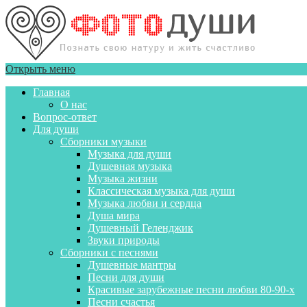
Открыть меню
Главная
О нас
Вопрос-ответ
Для души
Сборники музыки
Музыка для души
Душевная музыка
Музыка жизни
Классическая музыка для души
Музыка любви и сердца
Душа мира
Душевный Геленджик
Звуки природы
Сборники с песнями
Душевные мантры
Песни для души
Красивые зарубежные песни любви 80-90-х
Песни счастья