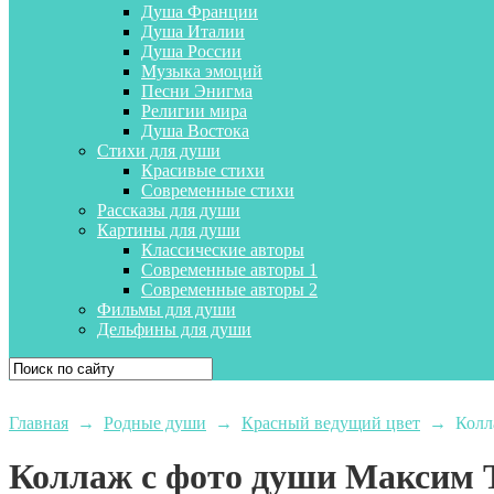
Душа Франции
Душа Италии
Душа России
Музыка эмоций
Песни Энигма
Религии мира
Душа Востока
Стихи для души
Красивые стихи
Современные стихи
Рассказы для души
Картины для души
Классические авторы
Современные авторы 1
Современные авторы 2
Фильмы для души
Дельфины для души
Главная
→
Родные души
→
Красный ведущий цвет
→
Колл
Коллаж с фото души Максим 