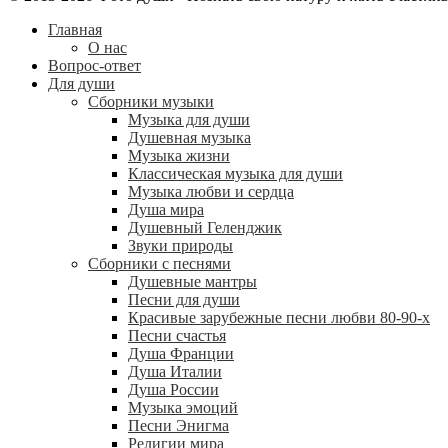
Главная
О нас
Вопрос-ответ
Для души
Сборники музыки
Музыка для души
Душевная музыка
Музыка жизни
Классическая музыка для души
Музыка любви и сердца
Душа мира
Душевный Геленджик
Звуки природы
Сборники с песнями
Душевные мантры
Песни для души
Красивые зарубежные песни любви 80-90-х
Песни счастья
Душа Франции
Душа Италии
Душа России
Музыка эмоций
Песни Энигма
Религии мира