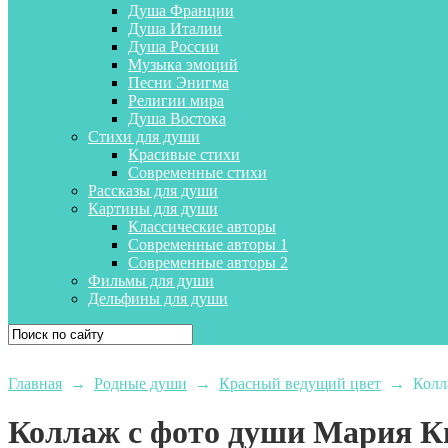
Душа Франции
Душа Италии
Душа России
Музыка эмоций
Песни Энигма
Религии мира
Душа Востока
Стихи для души
Красивые стихи
Современные стихи
Рассказы для души
Картины для души
Классические авторы
Современные авторы 1
Современные авторы 2
Фильмы для души
Дельфины для души
Главная
→
Родные души
→
Красный ведущий цвет
→
Колл
Коллаж с фото души Мария 