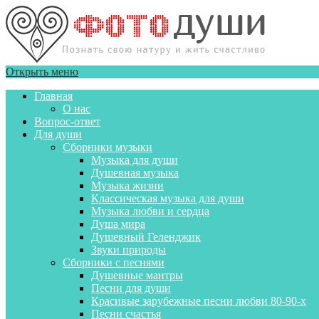
Открыть меню
Главная
О нас
Вопрос-ответ
Для души
Сборники музыки
Музыка для души
Душевная музыка
Музыка жизни
Классическая музыка для души
Музыка любви и сердца
Душа мира
Душевный Геленджик
Звуки природы
Сборники с песнями
Душевные мантры
Песни для души
Красивые зарубежные песни любви 80-90-х
Песни счастья