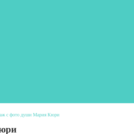
аж с фото души Мария Кюри
Кюри