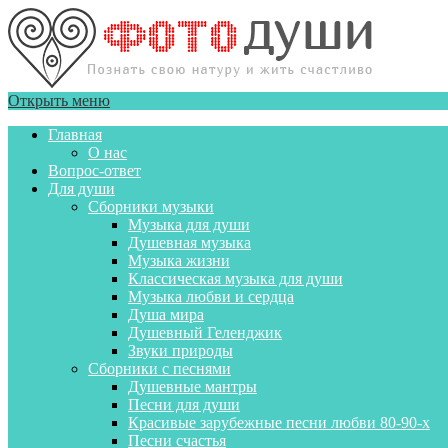
Открыть меню
Главная
О нас
Вопрос-ответ
Для души
Сборники музыки
Музыка для души
Душевная музыка
Музыка жизни
Классическая музыка для души
Музыка любви и сердца
Душа мира
Душевный Геленджик
Звуки природы
Сборники с песнями
Душевные мантры
Песни для души
Красивые зарубежные песни любви 80-90-х
Песни счастья