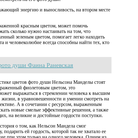
ажающий энергию и выносливость, на втором месте
ыраженной красным цветом, может помочь
ать сколько нужно настаивать на том, что
женный зеленым цветом, помогает легко находить
ота и человеколюбие всегда способны найти тех, кто
фото души Фаина Раневская
тистике цветов фото души Нельсона Манделы стоят
ыраженный фиолетовым цветом, это
может выражаться в стремлении человека к высшим
 жизни, в уравновешенности и умении смотреть на
ективе. А в сочетании с ресурсом, выраженным
скать новые смелые эффективные решения, а также
щих, на великие и достойные гордости поступки.
тория о том, как Нельсон Мандела смог
 подарить ей гордость, которой так не хватало ее
ие при этом только на одного человека. Одним из