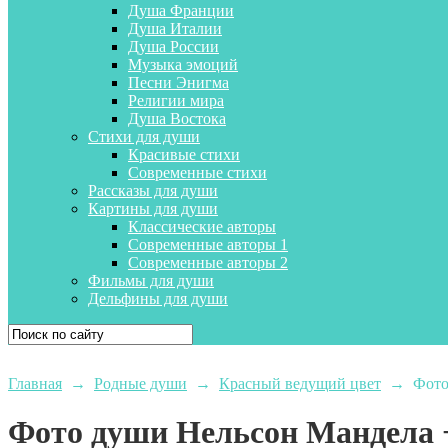
Душа Франции
Душа Италии
Душа России
Музыка эмоций
Песни Энигма
Религии мира
Душа Востока
Стихи для души
Красивые стихи
Современные стихи
Рассказы для души
Картины для души
Классические авторы
Современные авторы 1
Современные авторы 2
Фильмы для души
Дельфины для души
Главная
→
Родные души
→
Красный ведущий цвет
→
Фото
Фото души Нельсон Мандела