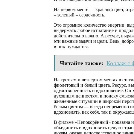
На первом месте — красный цвет, отр
– зеленый – сердечность.
Это огромное количество энергии, в
выдержать любое испытание и продолж
действительно важно. А ресурс, выра
эти важные задачи и цели. Ведь, добр
в них нуждается.
Читайте также:
Коллаж с 
На третьем и четвертом местах в ста
фиолетовый и белый цвета. Ресурс, в
одухотворенность и вдохновение. Он 
духовным ценностям, к поиску смысла
жизненные ситуации в широкой персп
белым цветом — всегда непременно и
вдохновлять, как себя, так и окружаю
В фильме «Непокорённый» показана ис
объединить и вдохновить целую страну,
людям, оказав непосредственное влиян