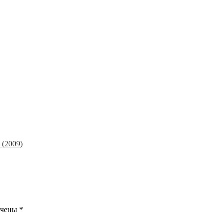
(2009)
ечены
*