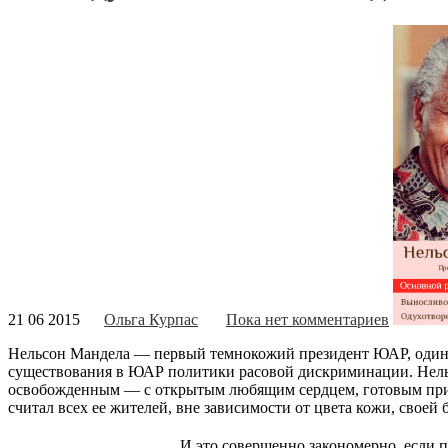
21 06 2015
Ольга Курпас
Пока нет комментариев
Нельсон Мандела — первый темнокожий президент ЮАР, один из
существования в ЮАР политики расовой дискриминации. Нель
освобожденным — с открытым любящим сердцем, готовым прин
считал всех ее жителей, вне зависимости от цвета кожи, своей
И это совершенно закономерно, если п