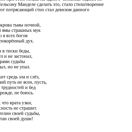
ельсону Манделе сделать это, стало стихотворение
от потрясающий стих стал девизом данного
окрова тьмы ночной,
й ямы страшных мук
 я всех богов
епокорённый дух.
в в тиски беды,
л и не застонал,
арами судьбы
ыл, но не упал.
ит средь зла и слёз,
й путь не ясен, пусть,
 трудностей и бед
прежде, не боюсь.
 что врата узки,
ность не страшит.
телин своей судьбы,
тан своей души!