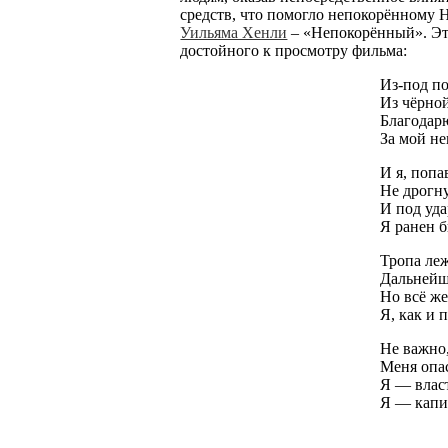
средств, что помогло непокорённому Н
Уильяма Хенли
– «Непокорённый». Эт
достойного к просмотру фильма:
Из-под п
Из чёрно
Благодарю
За мой н
И я, попа
Не дрогну
И под уд
Я ранен б
Тропа леж
Дальнейши
Но всё же
Я, как и 
Не важно,
Меня опас
Я — влас
Я — капи