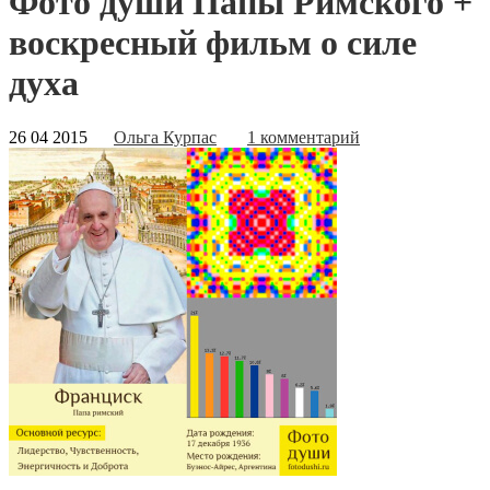
Фото души Папы Римского +
воскресный фильм о силе
духа
26 04 2015
Ольга Курпас
1 комментарий