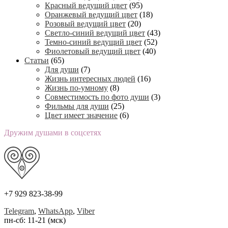
Красный ведущий цвет
(95)
Оранжевый ведущий цвет
(18)
Розовый ведущий цвет
(20)
Светло-синий ведущий цвет
(43)
Темно-синий ведущий цвет
(52)
Фиолетовый ведущий цвет
(40)
Статьи
(65)
Для души
(7)
Жизнь интересных людей
(16)
Жизнь по-умному
(8)
Совместимость по фото души
(3)
Фильмы для души
(25)
Цвет имеет значение
(6)
Дружим душами в соцсетях
+7 929 823-38-99
Telegram
,
WhatsApp
,
Viber
пн-сб: 11-21 (мск)