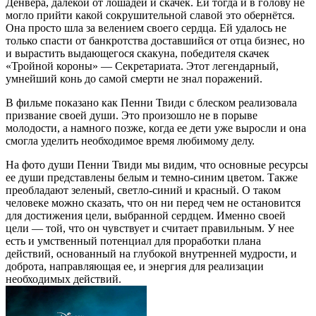
Денвера, далёкой от лошадей и скачек. Ей тогда и в голову не
могло прийти какой сокрушительной славой это обернётся.
Она просто шла за велением своего сердца. Ей удалось не
только спасти от банкротства доставшийся от отца бизнес, но
и вырастить выдающегося скакуна, победителя скачек
«Тройной короны» — Секретариата. Этот легендарный,
умнейший конь до самой смерти не знал поражений.
В фильме показано как Пенни Твиди с блеском реализовала
призвание своей души. Это произошло не в порыве
молодости, а намного позже, когда ее дети уже выросли и она
смогла уделить необходимое время любимому делу.
На фото души Пенни Твиди мы видим, что основные ресурсы
ее души представлены белым и темно-синим цветом. Также
преобладают зеленый, светло-синий и красный. О таком
человеке можно сказать, что он ни перед чем не остановится
для достижения цели, выбранной сердцем. Именно своей
цели — той, что он чувствует и считает правильным. У нее
есть и умственный потенциал для проработки плана
действий, основанный на глубокой внутренней мудрости, и
доброта, направляющая ее, и энергия для реализации
необходимых действий.