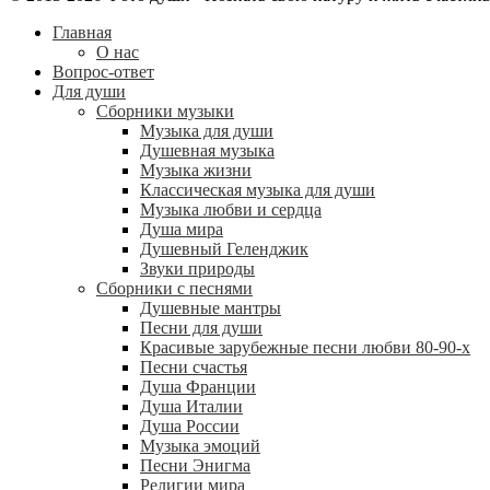
Главная
О нас
Вопрос-ответ
Для души
Сборники музыки
Музыка для души
Душевная музыка
Музыка жизни
Классическая музыка для души
Музыка любви и сердца
Душа мира
Душевный Геленджик
Звуки природы
Сборники с песнями
Душевные мантры
Песни для души
Красивые зарубежные песни любви 80-90-х
Песни счастья
Душа Франции
Душа Италии
Душа России
Музыка эмоций
Песни Энигма
Религии мира