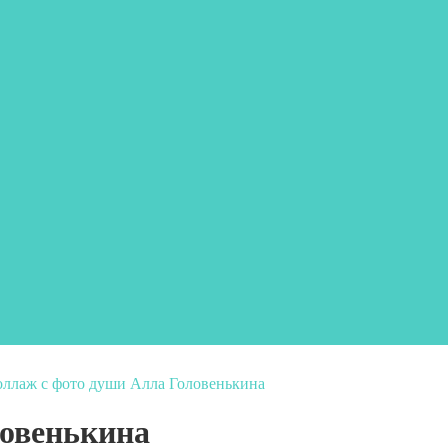
оллаж с фото души Алла Головенькина
ловенькина