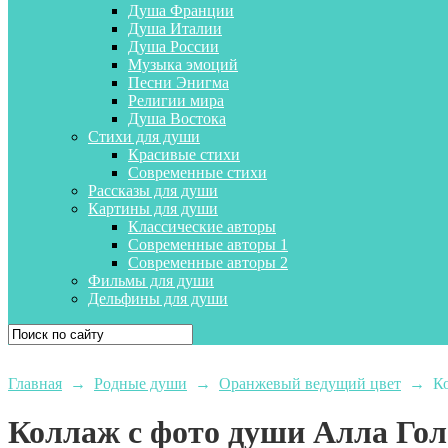
Душа Франции
Душа Италии
Душа России
Музыка эмоций
Песни Энигма
Религии мира
Душа Востока
Стихи для души
Красивые стихи
Современные стихи
Рассказы для души
Картины для души
Классические авторы
Современные авторы 1
Современные авторы 2
Фильмы для души
Дельфины для души
Главная
→
Родные души
→
Оранжевый ведущий цвет
→
К
Коллаж с фото души Алла Го