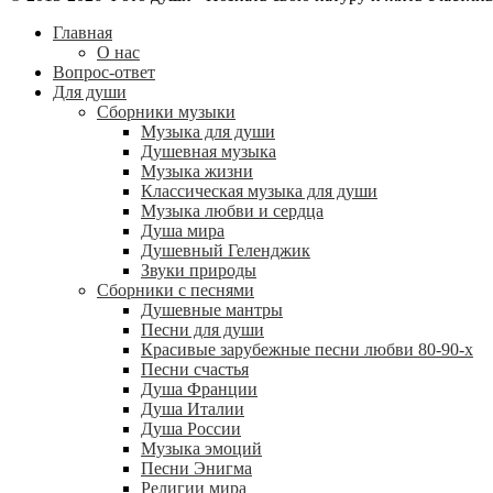
Главная
О нас
Вопрос-ответ
Для души
Сборники музыки
Музыка для души
Душевная музыка
Музыка жизни
Классическая музыка для души
Музыка любви и сердца
Душа мира
Душевный Геленджик
Звуки природы
Сборники с песнями
Душевные мантры
Песни для души
Красивые зарубежные песни любви 80-90-х
Песни счастья
Душа Франции
Душа Италии
Душа России
Музыка эмоций
Песни Энигма
Религии мира