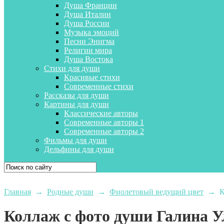
Душа Франции
Душа Италии
Душа России
Музыка эмоций
Песни Энигма
Религии мира
Душа Востока
Стихи для души
Красивые стихи
Современные стихи
Рассказы для души
Картины для души
Классические авторы
Современные авторы 1
Современные авторы 2
Фильмы для души
Дельфины для души
Главная
→
Родные души
→
Фиолетовый ведущий цвет
→
К
Коллаж с фото души Галина У