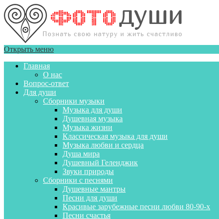
Открыть меню
Главная
О нас
Вопрос-ответ
Для души
Сборники музыки
Музыка для души
Душевная музыка
Музыка жизни
Классическая музыка для души
Музыка любви и сердца
Душа мира
Душевный Геленджик
Звуки природы
Сборники с песнями
Душевные мантры
Песни для души
Красивые зарубежные песни любви 80-90-х
Песни счастья