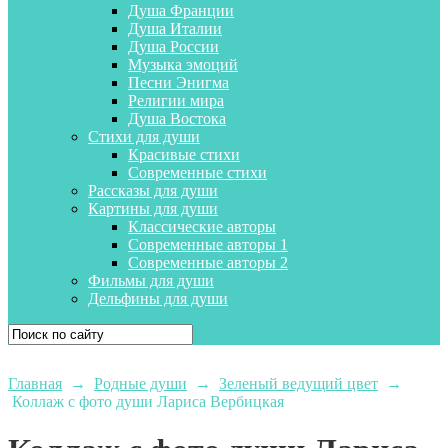
Душа Франции
Душа Италии
Душа России
Музыка эмоций
Песни Энигма
Религии мира
Душа Востока
Стихи для души
Красивые стихи
Современные стихи
Рассказы для души
Картины для души
Классические авторы
Современные авторы 1
Современные авторы 2
Фильмы для души
Дельфины для души
Главная
→
Родные души
→
Зеленый ведущий цвет
→
Коллаж с фото души Лариса Вербицкая