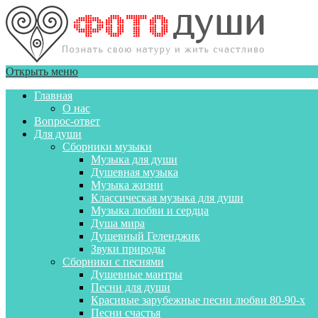
Открыть меню
Главная
О нас
Вопрос-ответ
Для души
Сборники музыки
Музыка для души
Душевная музыка
Музыка жизни
Классическая музыка для души
Музыка любви и сердца
Душа мира
Душевный Геленджик
Звуки природы
Сборники с песнями
Душевные мантры
Песни для души
Красивые зарубежные песни любви 80-90-х
Песни счастья