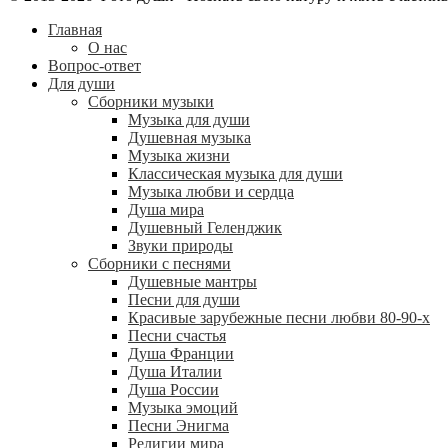
Главная
О нас
Вопрос-ответ
Для души
Сборники музыки
Музыка для души
Душевная музыка
Музыка жизни
Классическая музыка для души
Музыка любви и сердца
Душа мира
Душевный Геленджик
Звуки природы
Сборники с песнями
Душевные мантры
Песни для души
Красивые зарубежные песни любви 80-90-х
Песни счастья
Душа Франции
Душа Италии
Душа России
Музыка эмоций
Песни Энигма
Религии мира