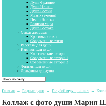
Душа Франции
Душа Италии
Душа России
Музыка эмоций
Песни Энигма
Религии мира
Душа Востока
Стихи для души
Красивые стихи
Современные стихи
Рассказы для души
Картины для души
Классические авторы
Современные авторы 1
Современные авторы 2
Фильмы для души
Дельфины для души
Главная
→
Родные души
→
Голубой ведущий цвет
→
Колл
Коллаж с фото души Мария 