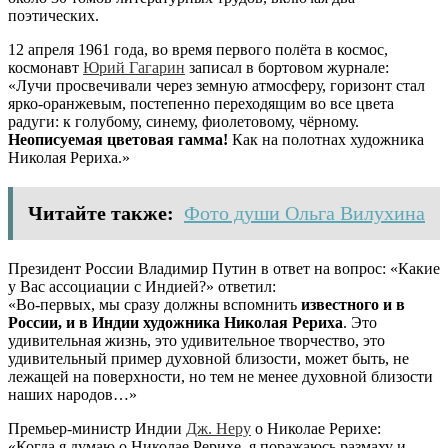
поэтических.
12 апреля 1961 года, во время первого полёта в космос,
космонавт
Юрий Гагарин
записал в бортовом журнале:
«Лучи просвечивали через земную атмосферу, горизонт стал
ярко-оранжевым, постепенно переходящим во все цвета
радуги: к голубому, синему, фиолетовому, чёрному.
Неописуемая цветовая гамма!
Как на полотнах художника
Николая Рериха.»
Читайте также:
Фото души Ольга Вилухина
Президент России Владимир Путин в ответ на вопрос: «Какие
у Вас ассоциации с Индией?» ответил:
«Во-первых, мы сразу должны вспомнить
известного и в
России, и в Индии художника Николая Рериха
. Это
удивительная жизнь, это удивительное творчество, это
удивительный пример духовной близости, может быть, не
лежащей на поверхности, но тем не менее духовной близости
наших народов…»
Премьер-министр Индии
Дж. Неру
о Николае Рерихе:
«Когда я думаю о Николае Рерихе, я поражаюсь размаху и