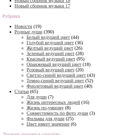
Новый сборник музыки 18
Новый сборник музыки 17
Рубрики
Новости
(19)
Родные души
(390)
Белый ведущий цвет
(44)
Голубой ведущий цвет
(36)
Желтый ведущий цвет
(26)
Зеленый ведущий цвет
(28)
Красный ведущий цвет
(95)
Оранжевый ведущий цвет
(18)
Розовый ведущий цвет
(20)
Светло-синий ведущий цвет
(43)
Темно-синий ведущий цвет
(52)
Фиолетовый ведущий цвет
(40)
Статьи
(65)
Для души
(7)
Жизнь интересных людей
(16)
Жизнь по-умному
(8)
Совместимость по фото души
(3)
Фильмы для души
(25)
Цвет имеет значение
(6)
Дружим душами в соцсетях