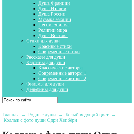
Душа Франции
Душа Италии
Душа России
Музыка эмоций
Песни Энигма
Религии мира
Душа Востока
Стихи для души
Красивые стихи
Современные стихи
Рассказы для души
Картины для души
Классические авторы
Современные авторы 1
Современные авторы 2
Фильмы для души
Дельфины для души
Главная
→
Родные души
→
Белый ведущий цвет
→
Коллаж с фото души Одри Хепбёрн