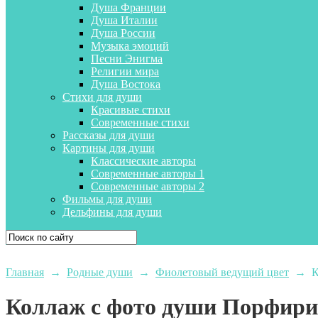
Душа Франции
Душа Италии
Душа России
Музыка эмоций
Песни Энигма
Религии мира
Душа Востока
Стихи для души
Красивые стихи
Современные стихи
Рассказы для души
Картины для души
Классические авторы
Современные авторы 1
Современные авторы 2
Фильмы для души
Дельфины для души
Главная
→
Родные души
→
Фиолетовый ведущий цвет
→
К
Коллаж с фото души Порфири