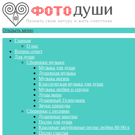
Открыть меню
Главная
О нас
Вопрос-ответ
Для души
Сборники музыки
Музыка для души
Душевная музыка
Музыка жизни
Классическая музыка для души
Музыка любви и сердца
Душа мира
Душевный Геленджик
Звуки природы
Сборники с песнями
Душевные мантры
Песни для души
Красивые зарубежные песни любви 80-90-х
Песни счастья