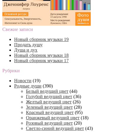
Свежие записи
Новый сборник музыки 19
Продать душу
Душа и дух
Новый сборник музыки 18
Новый сборник музыки 17
Рубрики
Новости
(19)
Родные души
(390)
Белый ведущий цвет
(44)
Голубой ведущий цвет
(36)
Желтый ведущий цвет
(26)
Зеленый ведущий цвет
(28)
Красный ведущий цвет
(95)
Оранжевый ведущий цвет
(18)
Розовый ведущий цвет
(20)
Светло-синий ведущий цвет
(43)