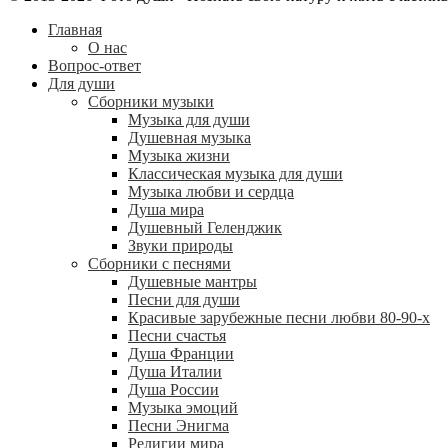
Главная
О нас
Вопрос-ответ
Для души
Сборники музыки
Музыка для души
Душевная музыка
Музыка жизни
Классическая музыка для души
Музыка любви и сердца
Душа мира
Душевный Геленджик
Звуки природы
Сборники с песнями
Душевные мантры
Песни для души
Красивые зарубежные песни любви 80-90-х
Песни счастья
Душа Франции
Душа Италии
Душа России
Музыка эмоций
Песни Энигма
Религии мира