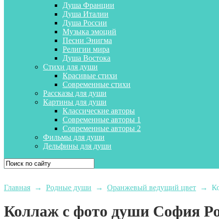
Душа Франции
Душа Италии
Душа России
Музыка эмоций
Песни Энигма
Религии мира
Душа Востока
Стихи для души
Красивые стихи
Современные стихи
Рассказы для души
Картины для души
Классические авторы
Современные авторы 1
Современные авторы 2
Фильмы для души
Дельфины для души
Главная
→
Родные души
→
Оранжевый ведущий цвет
→
К
Коллаж с фото души София Р