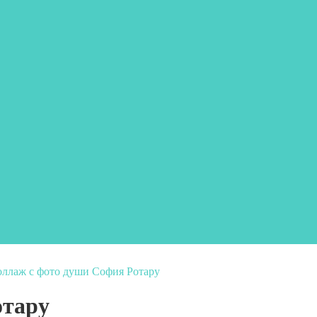
оллаж с фото души София Ротару
отару