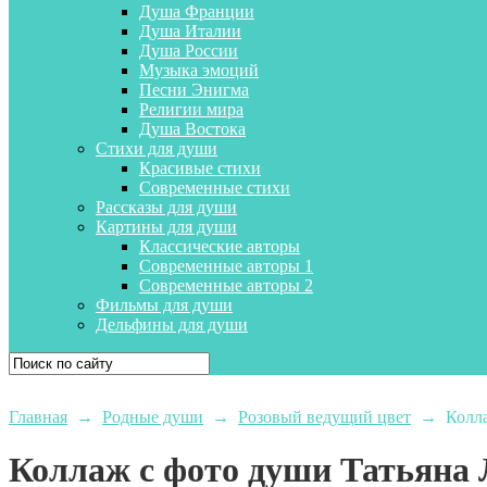
Душа Франции
Душа Италии
Душа России
Музыка эмоций
Песни Энигма
Религии мира
Душа Востока
Стихи для души
Красивые стихи
Современные стихи
Рассказы для души
Картины для души
Классические авторы
Современные авторы 1
Современные авторы 2
Фильмы для души
Дельфины для души
Главная
→
Родные души
→
Розовый ведущий цвет
→
Колла
Коллаж с фото души Татьяна 