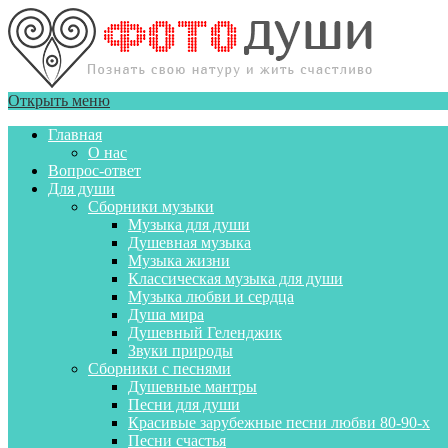
Открыть меню
Главная
О нас
Вопрос-ответ
Для души
Сборники музыки
Музыка для души
Душевная музыка
Музыка жизни
Классическая музыка для души
Музыка любви и сердца
Душа мира
Душевный Геленджик
Звуки природы
Сборники с песнями
Душевные мантры
Песни для души
Красивые зарубежные песни любви 80-90-х
Песни счастья