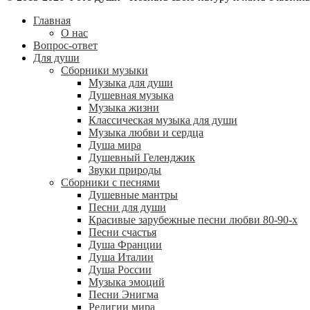
Главная
О нас
Вопрос-ответ
Для души
Сборники музыки
Музыка для души
Душевная музыка
Музыка жизни
Классическая музыка для души
Музыка любви и сердца
Душа мира
Душевный Геленджик
Звуки природы
Сборники с песнями
Душевные мантры
Песни для души
Красивые зарубежные песни любви 80-90-х
Песни счастья
Душа Франции
Душа Италии
Душа России
Музыка эмоций
Песни Энигма
Религии мира