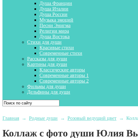
Душа Франции
Душа Италии
Душа России
Музыка эмоций
Песни Энигма
Религии мира
Душа Востока
Стихи для души
Красивые стихи
Современные стихи
Рассказы для души
Картины для души
Классические авторы
Современные авторы 1
Современные авторы 2
Фильмы для души
Дельфины для души
Главная
→
Родные души
→
Розовый ведущий цвет
→
Колл
Коллаж с фото души Юлия В