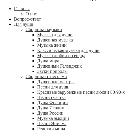
Главная
О нас
Вопрос-ответ
Для души
Сборники музыки
Музыка для души
Душевная музыка
Музыка жизни
Классическая музыка для души
Музыка любви и сердца
Душа мира
Душевный Геленджик
Звуки природы
Сборники с песнями
Душевные мантры
Песни для души
Красивые зарубежные песни любви 80-90-х
Песни счастья
Душа Франции
Душа Италии
Душа России
Музыка эмоций
Песни Энигма
Религии мира