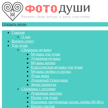
Открыть меню
Главная
О нас
Вопрос-ответ
Для души
Сборники музыки
Музыка для души
Душевная музыка
Музыка жизни
Классическая музыка для души
Музыка любви и сердца
Душа мира
Душевный Геленджик
Звуки природы
Сборники с песнями
Душевные мантры
Песни для души
Красивые зарубежные песни любви 80-90-х
Песни счастья