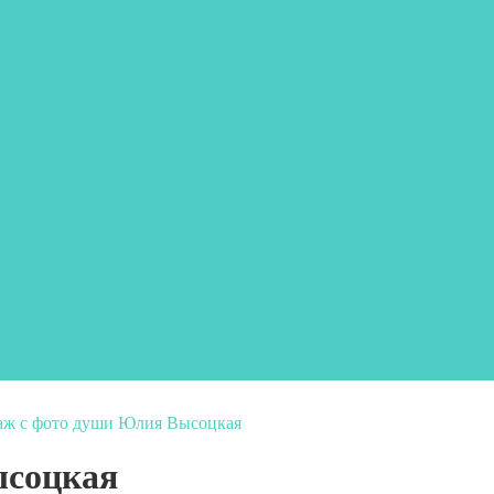
аж с фото души Юлия Высоцкая
ысоцкая