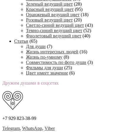
Зеленый ведущий цвет
(28)
Красный ведущий цвет
(95)
Оранжевый ведущий цвет
(18)
Розовый ведущий цвет
(20)
Светло-синий ведущий цвет
(43)
Темно-синий ведущий цвет
(52)
Фиолетовый ведущий цвет
(40)
Статьи
(65)
Для души
(7)
Жизнь интересных людей
(16)
Жизнь по-умному
(8)
Совместимость по фото души
(3)
Фильмы для души
(25)
Цвет имеет значение
(6)
Дружим душами в соцсетях
+7 929 823-38-99
Telegram
,
WhatsApp
,
Viber