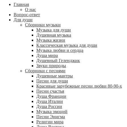
Главная
О нас
Вопрос-ответ
Для души
Сборники музыки
Музыка для души
Душевная музыка
Музыка жизни
Классическая музыка для души
Музыка любви и сердца
Душа мира
Душевный Геленджик
Звуки природы
Сборники с песнями
Душевные мантры
Песни для души
Красивые зарубежные песни любви 80-90-х
Песни счастья
Душа Франции
Душа Италии
Душа России
Музыка эмоций
Песни Энигма
Религии мира
Душа Востока