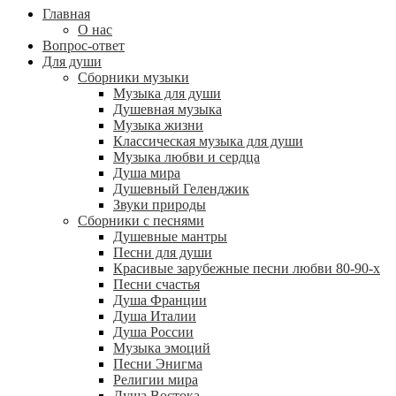
Главная
О нас
Вопрос-ответ
Для души
Сборники музыки
Музыка для души
Душевная музыка
Музыка жизни
Классическая музыка для души
Музыка любви и сердца
Душа мира
Душевный Геленджик
Звуки природы
Сборники с песнями
Душевные мантры
Песни для души
Красивые зарубежные песни любви 80-90-х
Песни счастья
Душа Франции
Душа Италии
Душа России
Музыка эмоций
Песни Энигма
Религии мира
Душа Востока