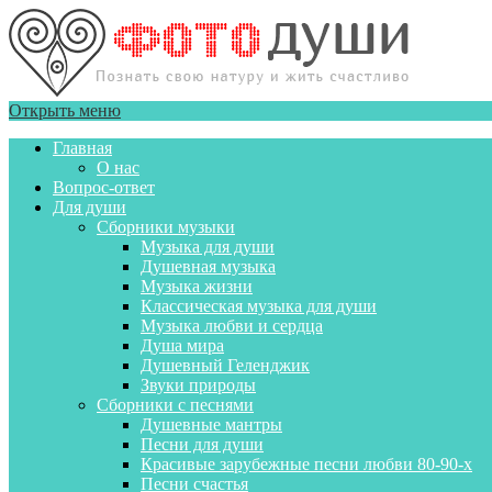
Открыть меню
Главная
О нас
Вопрос-ответ
Для души
Сборники музыки
Музыка для души
Душевная музыка
Музыка жизни
Классическая музыка для души
Музыка любви и сердца
Душа мира
Душевный Геленджик
Звуки природы
Сборники с песнями
Душевные мантры
Песни для души
Красивые зарубежные песни любви 80-90-х
Песни счастья