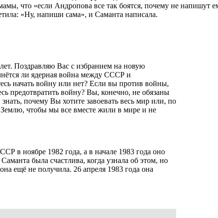
амы, что «если Андропова все так боятся, почему не напишут е
етила: «Ну, напиши сама», и Саманта написала.
 лет. Поздравляю Вас с избранием на новую
ачнётся ли ядерная война между СССР и
сь начать войну или нет? Если вы против войны,
есь предотвратить войну? Вы, конечно, не обязаны
ы знать, почему Вы хотите завоевать весь мир или, по
л Землю, чтобы мы все вместе жили в мире и не
Р в ноябре 1982 года, а в начале 1983 года оно
Саманта была счастлива, когда узнала об этом, но
она ещё не получила. 26 апреля 1983 года она