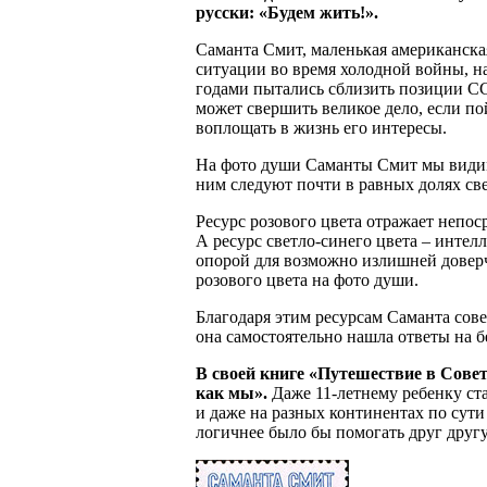
русски: «Будем жить!».
Саманта Смит, маленькая американска
ситуации во время холодной войны, 
годами пытались сблизить позиции С
может свершить великое дело, если по
воплощать в жизнь его интересы.
На фото души Саманты Смит мы видим 
ним следуют почти в равных долях св
Ресурс розового цвета отражает непос
А ресурс светло-синего цвета – интел
опорой для возможно излишней довер
розового цвета на фото души.
Благодаря этим ресурсам Саманта сов
она самостоятельно нашла ответы на б
В своей книге «Путешествие в Сове
как мы».
Даже 11-летнему ребенку ст
и даже на разных континентах по сути
логичнее было бы помогать друг другу