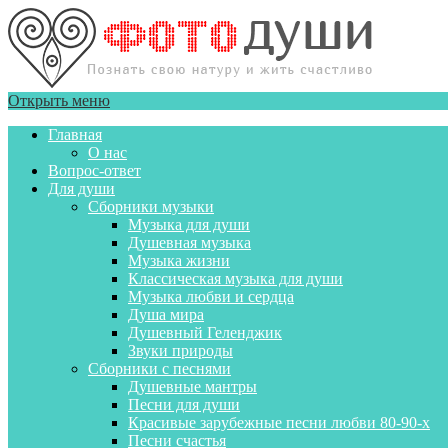
Открыть меню
Главная
О нас
Вопрос-ответ
Для души
Сборники музыки
Музыка для души
Душевная музыка
Музыка жизни
Классическая музыка для души
Музыка любви и сердца
Душа мира
Душевный Геленджик
Звуки природы
Сборники с песнями
Душевные мантры
Песни для души
Красивые зарубежные песни любви 80-90-х
Песни счастья