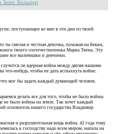
 Зепп Хольцер
угие, поступающие ко мне в эти дни из твоей
о ты смелая и честная девочка, похожая на Бекки,
книги твоего соотечественника Марка Твена. Эту
ране все мальчишки и девчонки.
е случится ли ядерная война между двумя нашими
ы что-нибудь, чтобы не дать вспыхнуть войне.
 что мог бы задать каждый думающий человек.
.
араемся делать все для того, чтобы не было войны
 не было войны на земле. Так хочет каждый
икий основатель нашего государства Владимир
жасная и разрушительная вещь война. 42 года тому
тремилась к господству надо всем миром, напала на
ие тысячи наших городов и сёл, убила миллионы