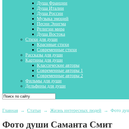
Душа Франции
Душа Италии
Душа России
Музыка эмоций
Песни Энигма
Религии мира
Душа Востока
Стихи для души
Красивые стихи
Современные стихи
Рассказы для души
Картины для души
Классические авторы
Современные авторы 1
Современные авторы 2
Фильмы для души
Дельфины для души
Главная
→
Статьи
→
Жизнь интересных людей
→
Фото ду
Фото души Саманта Смит