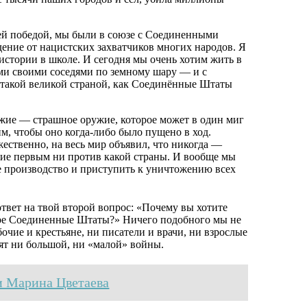
шей победой, мы были в союзе с Соединенными
дение от нацистских захватчиков многих народов. Я
 истории в школе. И сегодня мы очень хотим жить в
еми своими соседями по земному шару — и с
с такой великой страной, как Соединённые Штаты
ужие — страшное оружие, которое может в один миг
м, чтобы оно когда-либо было пущено в ход.
ственно, на весь мир объявил, что никогда —
жие первым ни против какой страны. И вообще мы
е производство и приступить к уничтожению всех
твет на твой второй вопрос: «Почему вы хотите
мере Соединенные Штаты?» Ничего подобного мы не
очие и крестьяне, ни писатели и врачи, ни взрослые
тят ни большой, ни «малой» войны.
 Марина Цветаева