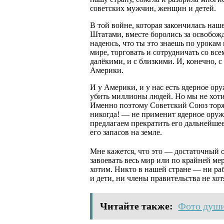
советских мужчин, женщин и детей.
В той войне, которая закончилась на
Штатами, вместе боролись за освобож
надеюсь, что ты это знаешь по урокам
мире, торговать и сотрудничать со вс
далёкими, и с близкими. И, конечно, 
Америки.
И у Америки, и у нас есть ядерное ор
убить миллионы людей. Но мы не хоти
Именно поэтому Советский Союз торже
никогда! — не применит ядерное ору
предлагаем прекратить его дальнейше
его запасов на земле.
Мне кажется, что это — достаточный о
завоевать весь мир или по крайней 
хотим. Никто в нашей стране — ни раб
и дети, ни члены правительства не хо
Читайте также:
Фото души