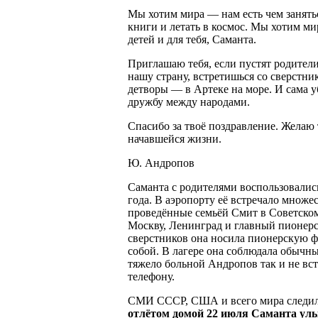
Мы хотим мира — нам есть чем занятьс
книги и летать в космос. Мы хотим ми
детей и для тебя, Саманта.
Приглашаю тебя, если пустят родители
нашу страну, встретишься со сверстн
детворы — в Артеке на море. И сама у
дружбу между народами.
Спасибо за твоё поздравление. Желаю 
начавшейся жизни.
Ю. Андропов
Саманта с родителями воспользовали
года. В аэропорту её встречало множе
проведённые семьёй Смит в Советском
Москву, Ленинград и главный пионер
сверстников она носила пионерскую фо
собой. В лагере она соблюдала обычный
тяжело больной Андропов так и не вст
телефону.
СМИ СССР, США и всего мира следили
отлётом домой 22 июля Саманта улы