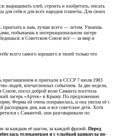
я: выращивать хлеб, строить и изобретать, писать
ра для себя и для всех народов планеты. Для своих
, приехать к нам, лучше всего — летом. Узнаешь
иками, побываешь в интернациональном лагере
бедишься: в Советском Союзе все — за мир и
тебе всего самого хорошего в твоей только что
сь приглашением и приехали в СССР 7 июля 1983
ство людей, впечатленных событием. За две недели,
 Союзе, посол доброй воли Саманта посетила
ский лагерь «Артек» в Крыму. По предложению
рму. Форма ей очень понравилась, и она увезла её с
 распорядок дня, как и все советские дети. Хотя
ретился с Самантой, они разговаривали по
 за каждым её шагом, за каждой фразой.
Перед
бнулась телекамерам и с улыбкой крикнула по-