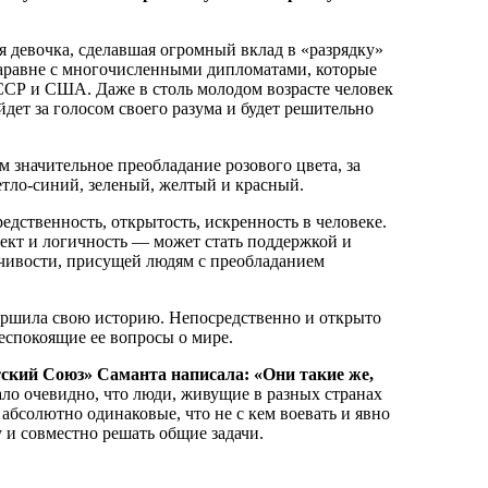
я девочка, сделавшая огромный вклад в «разрядку»
наравне с многочисленными дипломатами, которые
ССР и США. Даже в столь молодом возрасте человек
йдет за голосом своего разума и будет решительно
значительное преобладание розового цвета, за
етло-синий, зеленый, желтый и красный.
редственность, открытость, искренность в человеке.
лект и логичность — может стать поддержкой и
чивости, присущей людям с преобладанием
ершила свою историю. Непосредственно и открыто
еспокоящие ее вопросы о мире.
тский Союз» Саманта написала: «Они такие же,
ало очевидно, что люди, живущие в разных странах
 абсолютно одинаковые, что не с кем воевать и явно
 и совместно решать общие задачи.