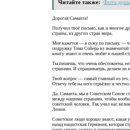
Читайте также:
Фото души
Дорогая Саманта!
Получил твоё письмо, как и многие др
страны, из других стран мира.
Мне кажется — я сужу по письму, — чт
подружку Тома Сойера из знаменитой 
книгу знают и очень любят в нашей ст
Ты пишешь, что очень обеспокоена, н
странами. И спрашиваешь, делаем ли м
Твой вопрос — самый главный из тех,
Отвечу тебе на него серьёзно и честно
Да, Саманта, мы в Советском Союзе ст
между нашими странами, чтобы вообще
советский человек. Так учил нас вел
Ленин.
Советские люди хорошо знают, какая у
назад нацистская Германия, которая с
нашу страну, сожгла и разорила мног