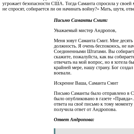
угрожает безопасности США. Тогда Саманта спросила у своей м
не спросят, собирается ли он начинать войну?» Мать, шутя, отв
Письмо Саманты Смит:
Уважаемый мистер Андропов,
Меня зовут Саманта Смит. Мне десять
должность. Я очень беспокоюсь, не н
Соединенными Штатами. Вы собираете
скажите, пожалуйста, как вы собирает
отвечать на мой вопрос, но я хотела б
крайней мере, нашу страну. Бог созда
воевали.
Искренне Ваша, Саманта Смит
Письмо Саманты было отправлено в ССС
было опубликовано в газете «Правда». 
ответа на своё письмо к тому моменту 
получила ответ от Андропова.
Ответ Андропова: